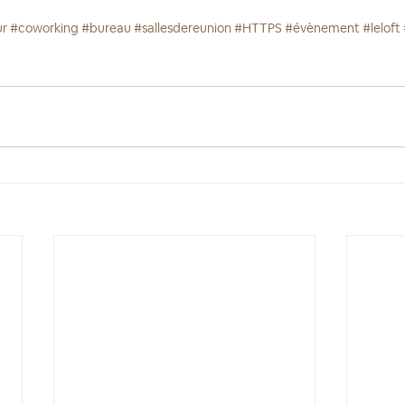
ur
#coworking
#bureau
#sallesdereunion
#HTTPS
#évènement
#leloft