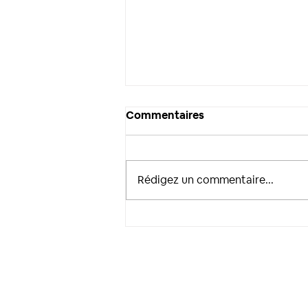
Commentaires
Rédigez un commentaire...
Retour en images pour un
événement haut en
couleur !