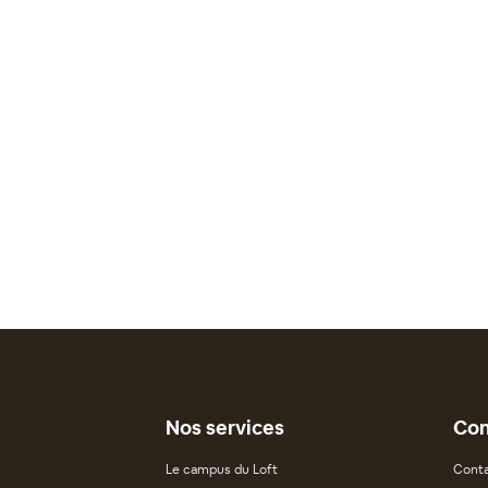
Nos services
Con
Le campus du Loft
Conta