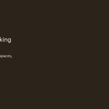
king
espaces,