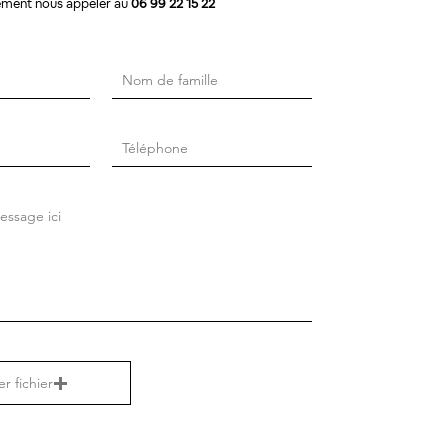
ement nous appeler au
06
99 22 15 22
r fichier