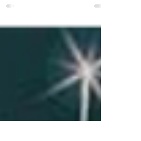
Bonjour à toutes et tous, Le jeudi 8 septembre
2022 à 19h30 aura lieu la soirée de présentation
de l'Atelier d’Écriture libérateur...