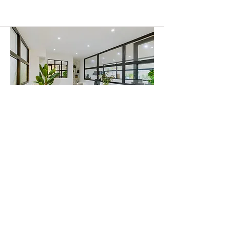
Les bureaux - 4 espaces
Pour vous ou vos équipes, découvrez des bureaux
fonctionnels préalablement équipés, prêts à vous accueillir et
personnalisables.
En savoir plus
Programmer une visite