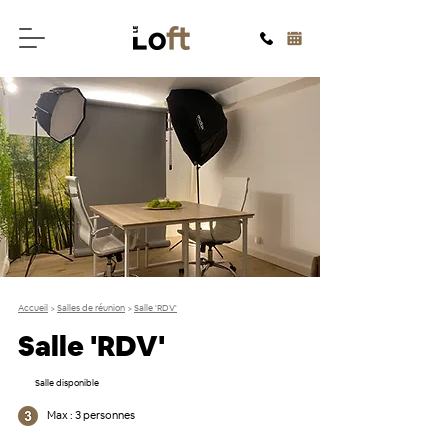
Accueil
>
Salles de réunion
>
Salle 'RDV'
Salle 'RDV'
Salle disponible
Max : 3 personnes