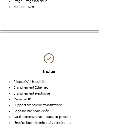
Étage : Étage inférieur
Surface : 13m²
Inclus
Réseau Wifi haut débit
Branchement Ethernet
Branchement électrique
Caméra HD
Support technique et assistance
Fond neutre pour vidéo
Café de bienvenue et eau à disposition
Une équipe présente et à votre écoute