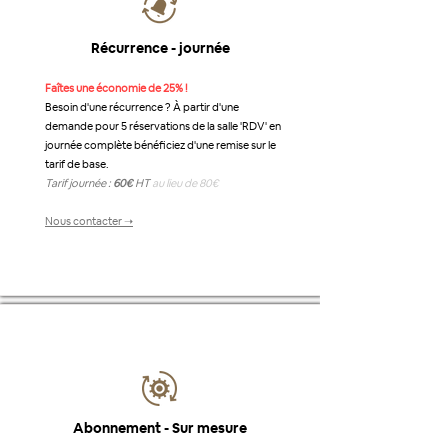
Récurrence - journée
Faîtes une économie de 25% !
Besoin d'une récurrence ? À partir d'une
demande pour 5 réservations de la salle 'RDV' en
journée complète bénéficiez d'une remise sur le
tarif de base.
Tarif journée :
60€
HT
au lieu de 80€
Nous contacter ➝
Abonnement - Sur mesure