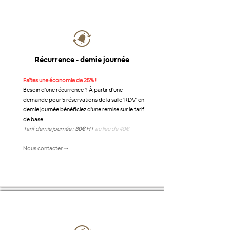
Récurrence - demie journée
Faîtes une économie de 25% !
Besoin d'une récurrence ? À partir d'une
demande pour 5 réservations de la salle 'RDV' en
demie journée bénéficiez d'une remise sur le tarif
de base.
Tarif demie journée :
30€
HT
au lieu de 40€
Nous contacter ➝