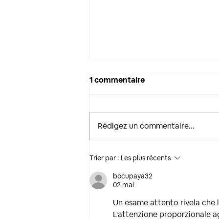
1 commentaire
Rédigez un commentaire...
Retour en images pour un
Trier par :
Les plus récents
événement haut en
bocupaya32
couleur !
02 mai
Un esame attento rivela che 
L'attenzione proporzionale agl