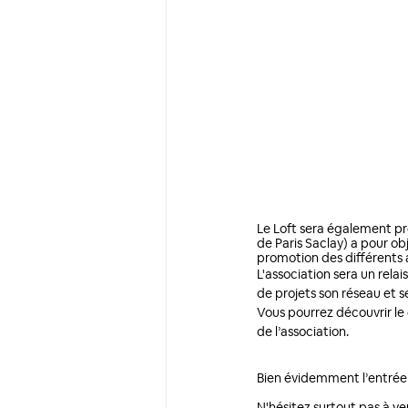
Le Loft sera également pré
de Paris Saclay) a pour obj
promotion des différents a
L'association sera un rela
de projets son réseau et 
Vous pourrez découvrir le 
de l’association.
Bien évidemment l’entrée es
N'hésitez surtout pas à ve