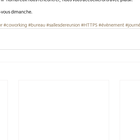
-vous dimanche. 
ur
#coworking
#bureau
#sallesdereunion
#HTTPS
#évènement
#journ