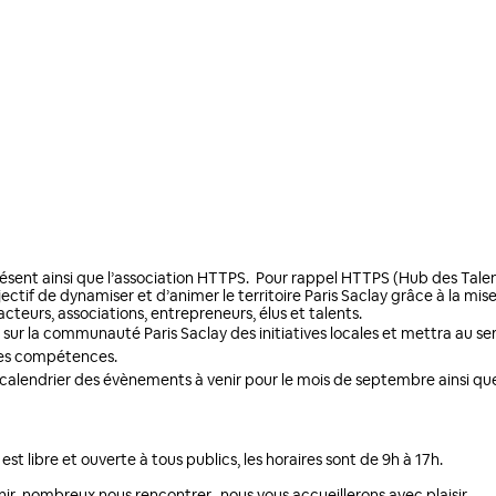
sent ainsi que l’association HTTPS.  Pour rappel HTTPS (Hub des Talent
ectif de dynamiser et d’animer le territoire Paris Saclay grâce à la mise 
cteurs, associations, entrepreneurs, élus et talents.
is sur la communauté Paris Saclay des initiatives locales et mettra au se
ses compétences. 
calendrier des évènements à venir pour le mois de septembre ainsi que 
t libre et ouverte à tous publics, les horaires sont de 9h à 17h. 
nir  nombreux nous rencontrer,  nous vous accueillerons avec plaisir. 