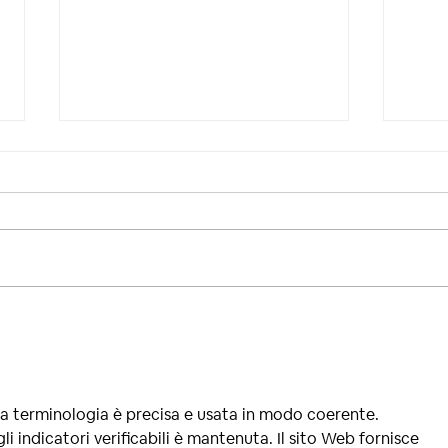
Vernissage Exposition
Soir
"Noirs Desseins"
l'Ate
libé
la terminologia è precisa e usata in modo coerente. 
i indicatori verificabili è mantenuta. Il sito Web fornisce 